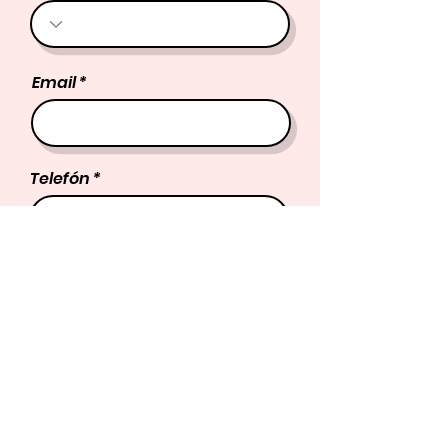
Email
Telefón
Meno človeka, ktorý ti kurz
objednal (potrebujeme ho na
priradenie tvojho prihlásenia
k jeho/jej objednávke)
Vyber typ kurzu (nájdeš ho
na darčekovej poukážke)