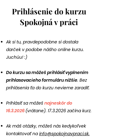
Prihlásenie do kurzu
Spokojná v práci
Ak si tu, pravdepodobne si dostala
darček v podobe nášho online kurzu.
Juchúu! :)
Do kurzu sa môžeš prihlásiť vyplnením
prihlasovacieho formuláru nižšie
. Bez
prihlásenia ťa do kurzu nevieme zaradiť.
Prihlásiť sa môžeš
najneskôr do
16.3.2026
(vrátane).
17.3.2026
začína kurz.
Ak máš otázky, môžeš nás kedykoľvek
kontaktovať na
info@spokojnavpraci.sk.