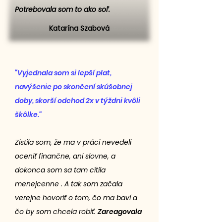
Potrebovala som to ako soľ.
Katarína Szabová
“Vyjednala som si lepší plat,
navýšenie po skončení skúšobnej
doby, skorší odchod 2x v týždni kvôli
škôlke.“
Zistila som, že ma v práci nevedeli
oceniť finančne, ani slovne, a
dokonca som sa tam cítila
menejcenne . A tak som začala
verejne hovoriť o tom, čo ma baví a
čo by som chcela robiť.
Zareagovala