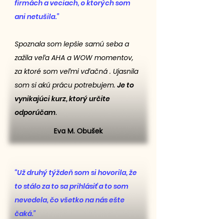
firmách a veciach, o ktorých som
ani netušila.”
Spoznala som lepšie samú seba a
zažila veľa AHA a WOW momentov,
za ktoré som veľmi vďačná . Ujasnila
som si akú prácu potrebujem.
Je to
vynikajúci kurz, ktorý určite
odporúčam
.
Eva M. Obušek
“Už druhý týždeň som si hovorila, že
to stálo za to sa prihlásiť a to som
nevedela, čo všetko na nás ešte
čaká.”