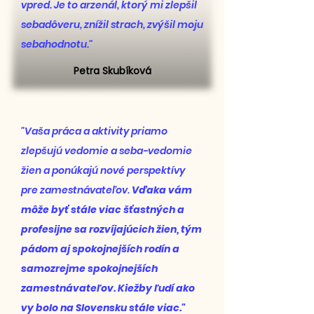
vpred.
Je to arzenál, ktorý mi zlepšil
sebadôveru, znížil strach, zvýšil moju
sebahodnotu."
Petra Skubíková
"Vaša práca a aktivity priamo
zlepšujú vedomie a seba-vedomie
žien a ponúkajú nové perspektívy
pre zamestnávateľov.
Vďaka vám
môže byť stále viac šťastných a
profesijne sa rozvíjajúcich žien, tým
pádom aj spokojnejších rodín a
samozrejme spokojnejších
zamestnávateľov. Kiežby ľudí ako
vy bolo na Slovensku stále viac."