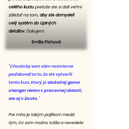
celého kurzu
pretože ste si dali veľmi
záležať na tom,
aby ste domysleli
celý systém do úplných
detailov.
Ďakujem.
Emília Píchová
"Chcela by som vám nesmierne
poďakovať za to, že ste vytvorili
tento kurz, ktorý je
skutočný game
changer nielen v pracovnej oblasti,
ale aj v živote.
"
Pre mňa je takým pojítkom medzi
tým, čo som možno tušila a nevedela