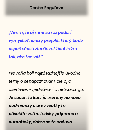
Denisa Faguľová
„Verím, že aj mne sa raz podarí
vymyslieť nejaký projekt, ktorý bude
aspoň sčasti zlepšovať život iným
tak, ako ten váš.“
Pre mňa boli najzásadnejšie úvodné
témy o sebapoznávaní, ale aj o
asertivite, vyjednávaní a networkingu.
Je super, že kurz je tvorený na naše
podmienky a aj vy všetky tri
pôsobíte veľmi ľudsky, príjemne a
autenticky, dobre sa to počúva.