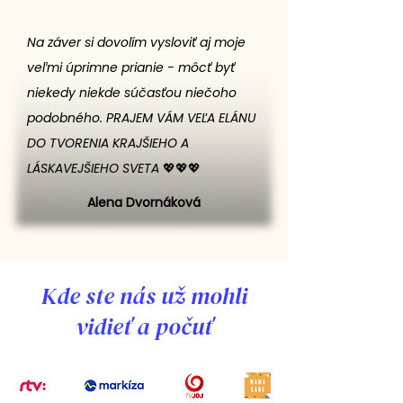
Na záver si dovolím vysloviť aj moje
veľmi úprimne prianie - môcť byť
niekedy niekde súčasťou niečoho
podobného. PRAJEM VÁM VEĽA ELÁNU
DO TVORENIA KRAJŠIEHO A
LÁSKAVEJŠIEHO SVETA 💖💖💖
Alena Dvornáková
Kde ste nás už mohli
vidieť a počuť