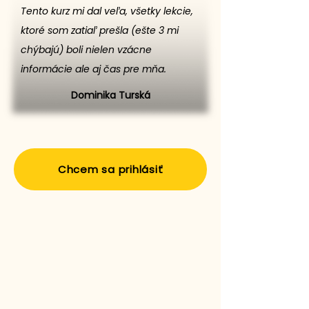
Tento kurz mi dal veľa, všetky lekcie,
ktoré som zatiaľ prešla (ešte 3 mi
chýbajú) boli nielen vzácne
informácie ale aj čas pre mňa.
Dominika Turská
Chcem sa prihlásiť