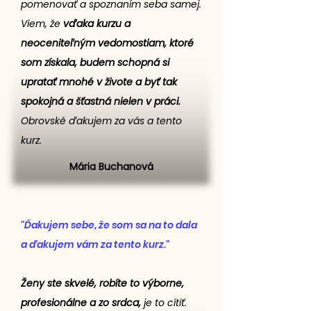
pomenovať a spoznaním seba samej.
Viem, že
vďaka kurzu a
neoceniteľným vedomostiam, ktoré
som získala, budem schopná si
upratať mnohé v živote a byť tak
spokojná a šťastná nielen v práci.
Obrovské ďakujem za vás a tento
kurz.
Mária Buchanová
"Ďakujem sebe, že som sa na to dala
a ďakujem vám za tento kurz."
Ženy ste skvelé, robíte to výborne,
profesionálne a zo srdca,
je to cítiť.