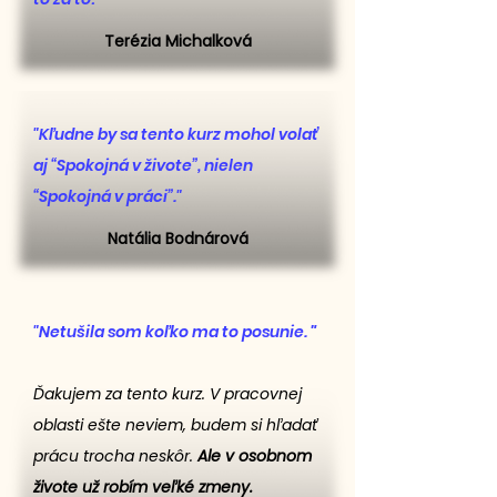
Terézia Michalková
"Kľudne by sa tento kurz mohol volať
aj “Spokojná v živote”, nielen
“Spokojná v práci”."
Natália Bodnárová
"
Netušila som koľko ma to posunie.
"
Ďakujem za tento kurz. V pracovnej
oblasti ešte neviem, budem si hľadať
prácu trocha neskôr.
Ale v osobnom
živote už robím veľké zmeny.