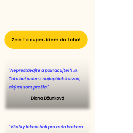
Znie to super, idem do toho!
"Neprestávajte a pokračujte!!! 🙏
Toto bol jeden z najlepších kurzov,
akými som prešla."
Diana Džunková
"Všetky lekcie boli pre mňa krokom