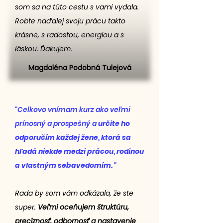
som sa na túto cestu s vami vydala.
Robte naďalej svoju prácu takto
krásne, s radosťou, energiou a s
láskou. Ďakujem.
Magdaléna Podobná Tulejová
"Celkovo vnímam kurz ako veľmi
prínosný a prospešný a
určite ho
odporučím každej žene, ktorá sa
hľadá niekde medzi prácou, rodinou
a vlastným sebavedomím.
"
Rada by som vám odkázala, že ste
super.
Veľmi oceňujem štruktúru,
precíznosť, odbornosť a nastavenie