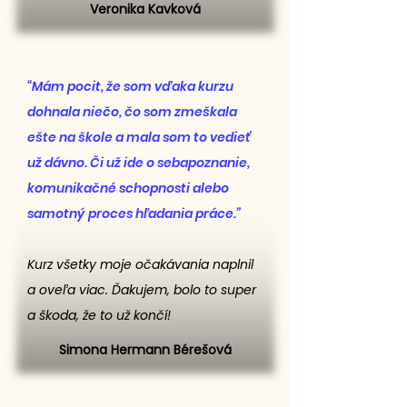
Veronika Kavková
“Mám pocit, že som vďaka kurzu
dohnala niečo, čo som zmeškala
ešte na škole a mala som to vedieť
už dávno. Či už ide o sebapoznanie,
komunikačné schopnosti alebo
samotný proces hľadania práce.”
Kurz všetky moje očakávania naplnil
a oveľa viac. Ďakujem, bolo to super
a škoda, že to už končí!
Simona Hermann Bérešová