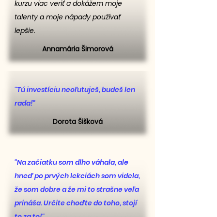
kurzu viac veriť a dokážem moje
talenty a moje nápady používať
lepšie.
Annamária Šimorová
"Tú investíciu neoľutuješ, budeš len
rada!"
Dorota Šišková
"Na začiatku som dlho váhala, ale
hneď po prvých lekciách som videla,
že som dobre a že mi to strašne veľa
prináša. Určite choďte do toho, stojí
to za to!"